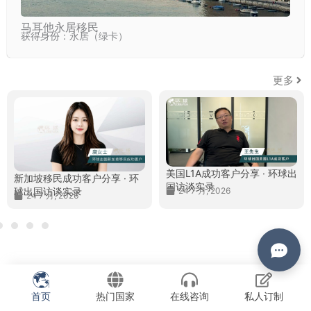
马耳他永居移民
获得身份：永居（绿卡）
更多
环球客户说
美国L1A成功客户分享 · 环球出
新加坡移民成功客户分享 · 环
国访谈实录
球出国访谈实录
24 7 月, 2026
24 7 月, 2026
首页
热门国家
在线咨询
私人订制