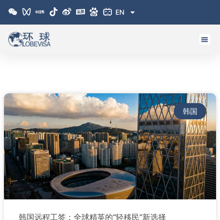
跳
EN
至
内
容
韩国
韩国远程工签：全球精英的“轻移民”新选择