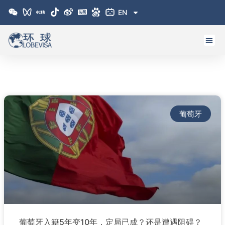
跳
EN
至
内
容
葡萄牙
葡萄牙入籍5年变10年，定局已成？还是遭遇阻碍？