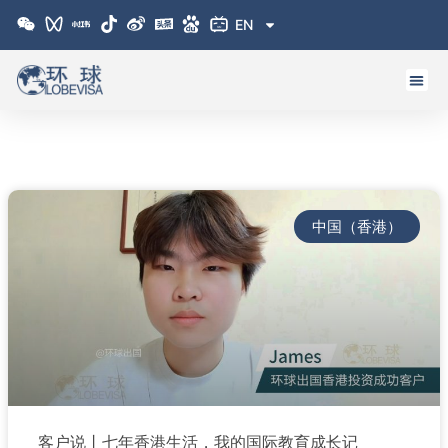
跳
EN
至
内
容
中国（香港）
客户说丨七年香港生活，我的国际教育成长记