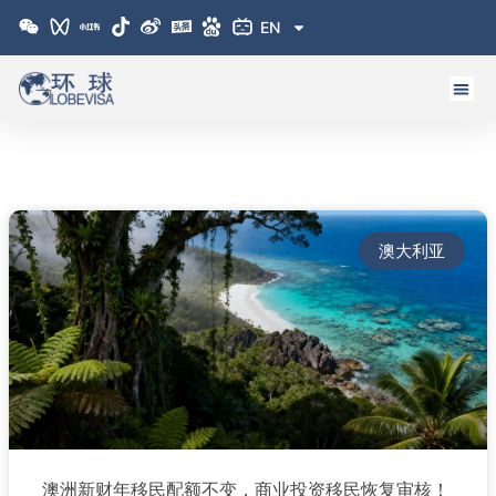
跳
EN
至
内
容
澳大利亚
澳洲新财年移民配额不变，商业投资移民恢复审核！