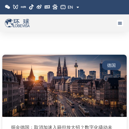
跳
EN
至
内
容
德国
掘金德国：取消加速入籍但放大招？数字化撬动未