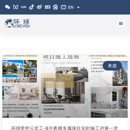
跳
EN
至
内
容
Page
Page
希腊
环球带您云监工-9月希腊专属项目实时施工进展一览