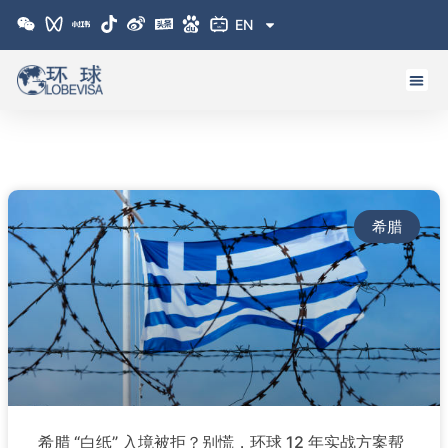
跳
EN
至
内
容
希腊
希腊 “白纸” 入境被拒？别慌，环球 12 年实战方案帮