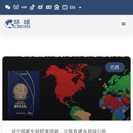
跳
EN
至
内
容
巴西
这个国家生娃即拿国籍，父母直通永居或公民