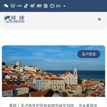
跳
EN
至
内
容
圣卢西亚
重磅丨圣卢西亚护照有效期升级至10年，含金量再提