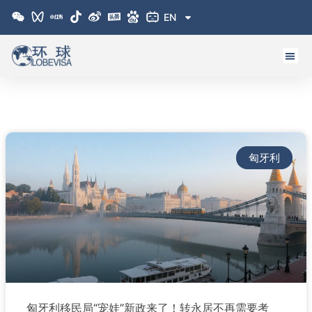
跳
EN
至
内
容
匈牙利
匈牙利移民局“宠娃”新政来了！转永居不再需要考