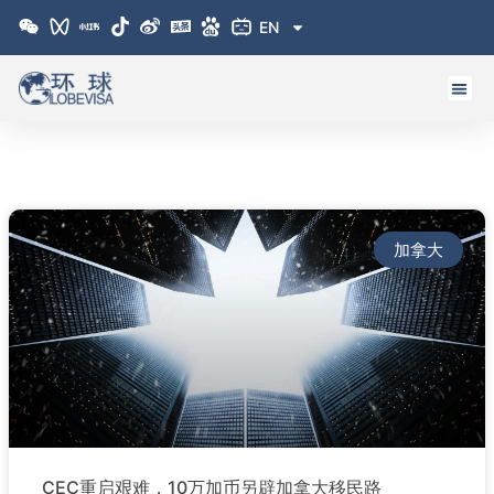
跳
EN
至
内
容
加拿大
CEC重启艰难，10万加币另辟加拿大移民路