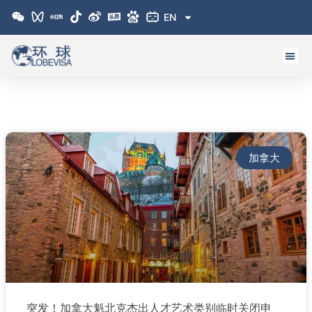
跳
EN
至
内
容
加拿大
突发！加拿大魁北克杰出人才艺术类别临时关闭申