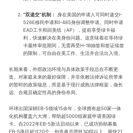
“双递交”机制：
身在美国的申请人可同时递交I-
526E移民申请和I-485身份调整申请。
同时
申请
EAD工卡
和回美纸（AP）
，提前享受绿卡福
利，快速解决在美身份问题。
这意味着在等待绿
卡最终审批期间，无需再受H-1B抽签和签证续签
的限制，可自由在美工作、生活并合法出入境。
长期来看，外部政治环境与具体政策手段总在不断更
迭。对家庭未来的最好保障，并非依赖法律诉讼所带来
的暂时的政策喘息，而是基于现行成熟法律框架，做长
远、合规且确定性高的身份布局。
环球出国深耕EB-5领域15余年，全球拥有超50家一体
化机构覆盖六大洲，帮助超5000组家庭申请美国绿
卡。自2022年EB-5新法启动以来，已成功协助募集
EB-5项目超过20个，创造单月团批30组以上、最快21