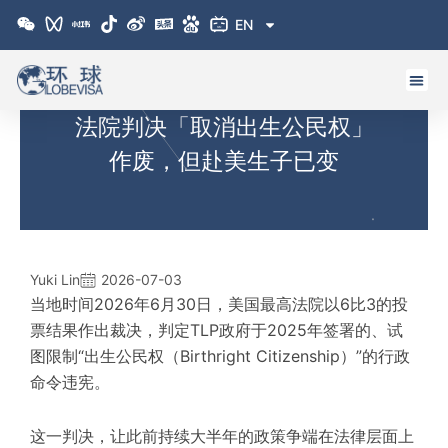
跳
EN
至
内
容
法院判决「取消出生公民权」
作废，但赴美生子已变
Yuki Lin
2026-07-03
当地时间2026年6月30日，美国最高法院以6比3的投
票结果作出裁决，判定
TLP
政府于2025年签署的、试
图限制“出生公民权（Birthright Citizenship）”的行政
命令违宪。
这一判决，让此前持续大半年的政策争端在法律层面上