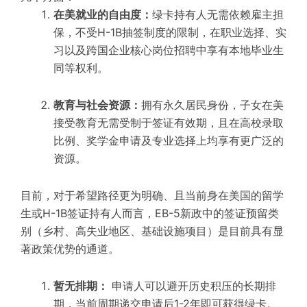
在美就业的自由度：
绿卡持有人无需依赖雇主担
保，不受
H-1B抽签制度
的限制，在职业选择、实
习以及跨国企业核心岗位招聘中享有本地毕业生
同等权利。
教育与社会资源：
拥有永久居民身份，子女在美
接受教育无需受制于签证有效期，且在高校录取
比例、奖学金申请及专业选择上均享有更广泛的
资源。
目前，
对于希望路径更为明确、且当前身在美国的留学
生或H-1B签证持有人而言，
EB-5新政
中的签证预留类
别（乡村、高失业地区、基础设施项目）是目前具有显
著政策优势的通道。
暂无排期：
申请人可以避开历史积压的长期排
期，
当前周期递交申请后1-2年即可获得绿卡
。