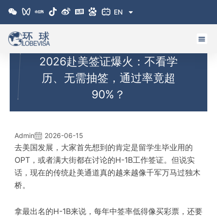
跳
EN
至
内
容
2026赴美签证爆火：不看学
历、无需抽签，通过率竟超
90%？
Admin
2026-06-15
去美国发展，大家首先想到的肯定是留学生毕业用的
OPT，或者满大街都在讨论的
H-1B
工作签证。但说实
话，现在的传统赴美通道真的越来越像千军万马过独木
桥。
拿最出名的H-1B来说，每年中签率低得像买彩票，还要