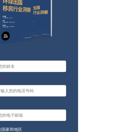
a
：
的国家和地区