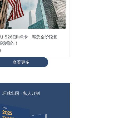
I-526E到绿卡，帮您全阶段复
都稳稳的！
日
查看更多
环球出国 · 私人订制