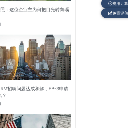
费用计
护照：这位企业主为何把目光转向瑙
免费评
日
PERM招聘问题达成和解，EB-3申请
么？
日