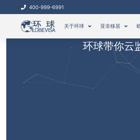
跳
400-999-6991
至
内
关于环球
亚非移居
容
环球带你云监