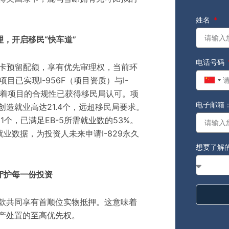
姓名
，开启移民“快车道”
电话号码
%绿卡预留配额，享有优先审理权，当前环
已实现I-956F（项目资质）与I-
Chin
味着项目的合规性已获得移民局认可。项
+86
电子邮箱
创造就业高达21.4个，远超移民局要求。
81个，已满足EB-5所需就业数的53%。
业数据，为投资人未来申请I-829永久
想要了解
守护每一份投资
贷款共同享有首顺位实物抵押。这意味着
资产处置的至高优先权。