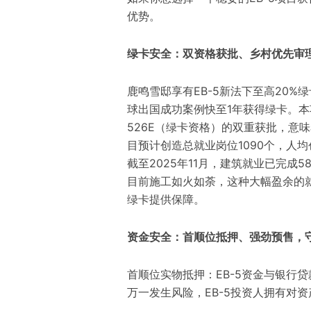
优势。
绿卡安全：双资格获批、乡村优先审理
鹿鸣雪邸享有EB-5新法下至高20
球出国成功案例快至1年获得绿卡。本项目
526E（绿卡资格）的双重获批，意
目预计创造总就业岗位1090个，人均
截至2025年11月，建筑就业已完成5
目前施工如火如荼，这种大幅盈余的就
绿卡提供保障。
资金安全：首顺位抵押、强劲预售，
首顺位实物抵押：EB-5资金与银行
万一发生风险，EB-5投资人拥有对