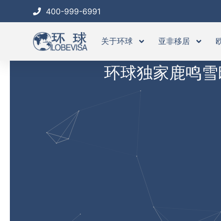
跳
400-999-6991
至
内
关于环球
亚非移居
容
环球独家鹿鸣雪