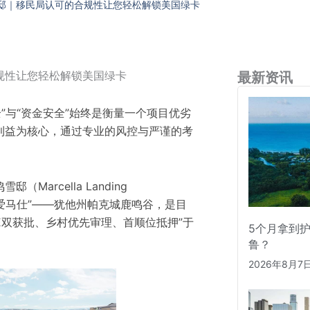
邸｜移民局认可的合规性让您轻松解锁美国绿卡
规性让您轻松解锁美国绿卡
最新资讯
全”与“资金安全”始终是衡量一个项目优劣
利益为核心，通过专业的风控与严谨的考
arcella Landing
的“爱马仕”——犹他州帕克城鹿鸣谷，是目
526E双获批、乡村优先审理、首顺位抵押”于
5个月拿到
鲁？
2026年8月7