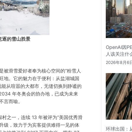
竞逐的雪山胜景
OpenAI因
人该关注什
2026年8月6
不仅是被滑雪爱好者奉为核心空间的“粉雪人
业旺地。它的魅力在于便利：从盐湖城国
您就能从喧嚣的大都市，无缝切换到静谧的
034 年冬奥会的协办地，已成为未来
值不言而喻。
村之一，连续 13 年被评为“美国优秀滑
建升级，致力于为宾客提供难得一见的体
环球出国：从