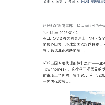
首页
国家
美国
环球独家鹿鸣雪
>
>
>
环球独家鹿鸣雪邸｜移民局认可的合
Yuki Lin
2026-01-12
在EB-5投资移民的赛道上，“绿卡安
的核心因素。环球出国始终以投资人
察，筛选真正稀缺的项目。
环球出国专项代理的标杆之作——鹿鸣雪邸（M
Townhomes）。它坐落于滑雪界
前市场上罕见的、集“I-956F和I-
一体的优质项目。