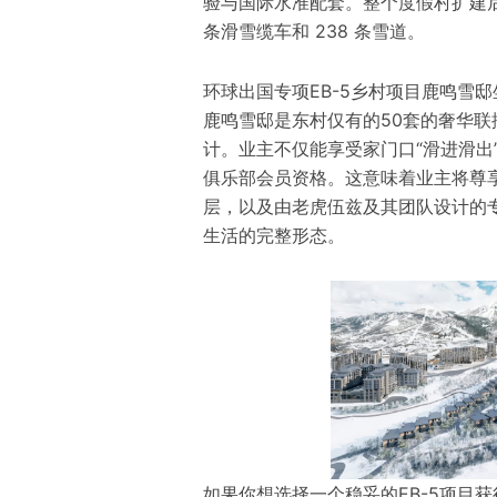
验与国际水准配套。整个度假村扩建后占
条滑雪缆车和 238 条雪道。
环球出国专项EB-5乡村项目鹿鸣雪
鹿鸣雪邸是东村仅有的50套的奢华
计。业主不仅能享受家门口“滑进滑出”的
俱乐部会员资格。这意味着业主将尊
层，以及由老虎伍兹及其团队设计的
生活的完整形态。
如果你想选择一个稳妥的EB-5项目