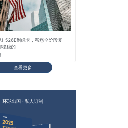
I-526E到绿卡，帮您全阶段复
都稳稳的！
日
查看更多
环球出国 · 私人订制