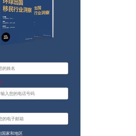
a
：
的国家和地区