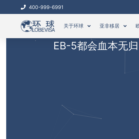
跳
400-999-6991
至
内
关于环球
亚非移居
容
EB-5都会血本