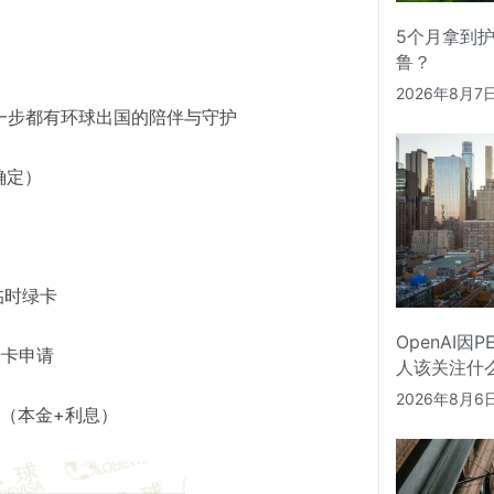
5个月拿到
鲁？
2026年8月7
一步都有环球出国的陪伴与守护
确定）
临时绿卡
OpenAI因
久绿卡申请
人该关注什
2026年8月6
款（本金+利息）