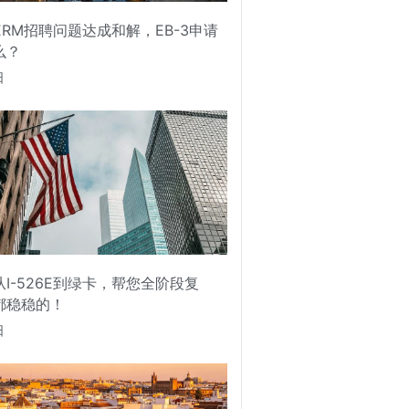
PERM招聘问题达成和解，EB-3申请
么？
日
I-526E到绿卡，帮您全阶段复
都稳稳的！
日