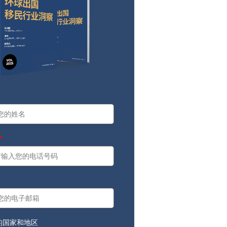
a
：
的国家和地区