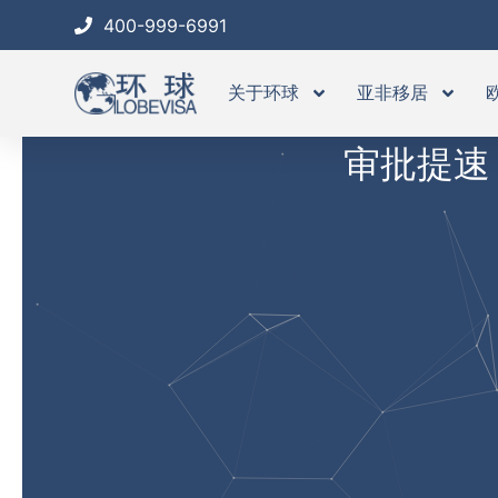
跳
400-999-6991
至
内
关于环球
亚非移居
容
审批提速