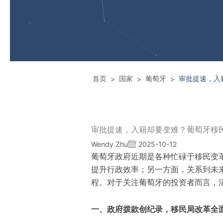
首页
国家
葡萄牙
审批提速，入
>
>
>
审批提速，入籍却要变难？葡萄牙移
Wendy Zhu
2025-10-12
葡萄牙政府近期是各种忙碌于移民变
提升行政效率；另一方面，关系到未
程。对于关注葡萄牙的投资者而言，
一、政府拨款创纪录，移民局改革全