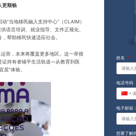
入更顺畅
“当地移民融入支持中心”（CLAIM）
心提供语言培训、就业指导、文件正规化、
务，帮助移民快速适应社会。
附近运营，未来将覆盖更多地区。这一举措
姓名
签证持有者铺平生活轨道—从教育到医
宜居”体验。
电话号码
Chin
+86
电子邮箱
想要了解