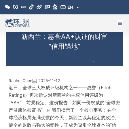
跳
EN
至
内
容
新西兰：惠誉AA+认证的财富
“信用锚地”
Rachel Chen
2025-11-12
近日，全球三大权威评级机构之一——惠誉（Fitch
Ratings）再次确认对新西兰的主权信用评级为
“AA+”，前景稳定。这份报告，如同一份权威的“全球资
产健康体检证书”，向我们揭示了一个核心事实：在全
球经济格局充满变数的今天，新西兰以其稳定的政治、
健全的财政与强大的韧性，正成为吸引全球资本的“信