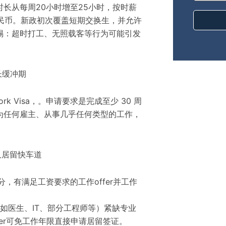
工时长从每周20小时增至25小时，按时薪
5万人民币。新政初次覆盖短期交换生，并允许
惕：超时打工、无照载客等行为可能引发
长缓冲期
ork Visa，。申请要求是完成至少 30 周
为任何雇主、从事几乎任何类型的工作，
久居留快车道
，有满足工资要求的工作offer并工作
业（如医生、IT、部分工程师等）紧缺专业
fer可免工作年限直接申请居留签证。