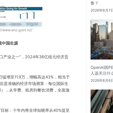
鲁？
2026年8月7
www.enz.govt.nz/
视中国生源
产业之一”，2024年36亿纽元经济贡
OpenAI因
人该关注什
猛增至11.9万，增幅高达43%，相当于
2026年8月6
背后是准确的经济市场测算：每位国际生
民币），从学费、租房到餐饮消费，全面激
”目标：十年内将全球知晓率从40%提至