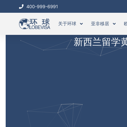
跳
400-999-6991
至
内
关于环球
亚非移居
容
新西兰留学