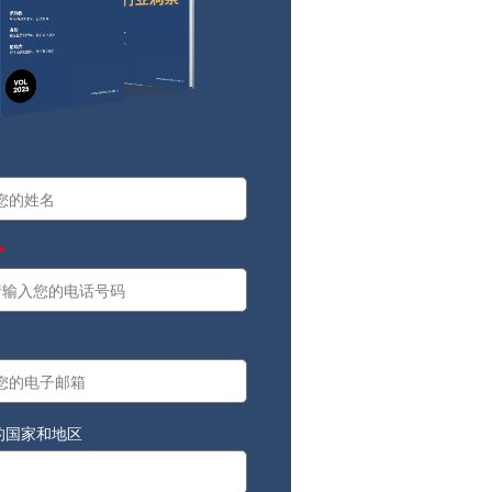
a
：
的国家和地区