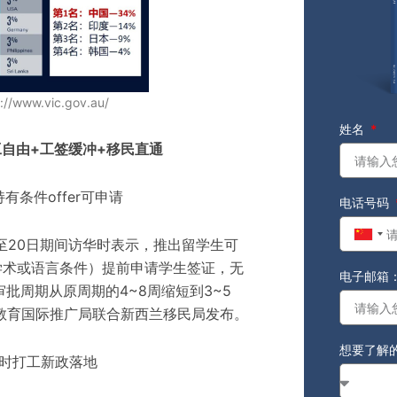
/www.vic.gov.au/
姓名
工自由+工签缓冲+移民直通
有条件offer可申请
电话号码
Chin
日至20日期间访华时表示，推出留学生可
+86
学术或语言条件）提前申请学生签证，无
电子邮箱
批周期从原周期的4~8周缩短到3~5
兰教育国际推广局联合新西兰移民局发布。
想要了解
小时打工新政落地