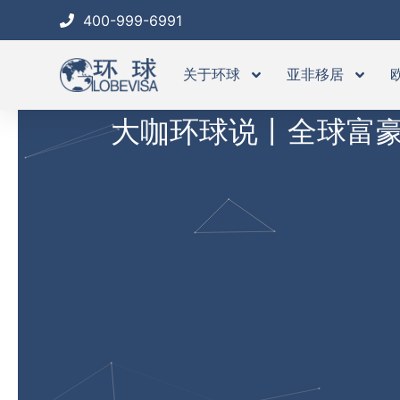
跳
400-999-6991
至
内
关于环球
亚非移居
容
大咖环球说丨全球富豪