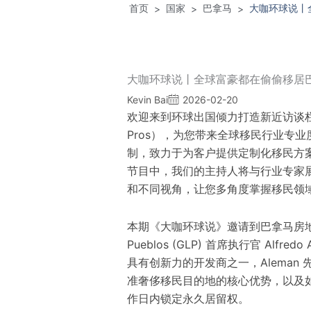
首页
国家
巴拿马
大咖环球说丨
>
>
>
大咖环球说丨全球富豪都在偷偷移居巴
Kevin Bai
2026-02-20
欢迎来到环球出国倾力打造
新近
访谈栏
Pros），为您带来全球移民行业专
制，致力于为客户提供定制化移民方
节目中，我们的主持人将与行业专家
和不同视角，让您
多角度
掌握移民领
本期《大咖环球说》邀请到巴拿马房地产
Pueblos (GLP) 首席执行官 Alfred
具有创新力的开发商之一，Aleman
准
奢侈移民目的地的核心优势，以及如
作日内锁定永久居留权。