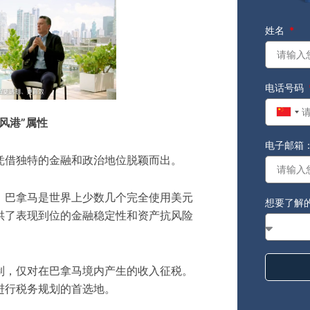
姓名
电话号码
Chin
风港”属性
+86
电子邮箱
凭借独特的金融和政治地位脱颖而出。
ion）：巴拿马是世界上少数几个完全使用美元
想要了解
供了
表现到位
的金融稳定性和资产抗风险
制，仅对在巴拿马境内产生的收入征税。
进行
税务规划
的首选地。