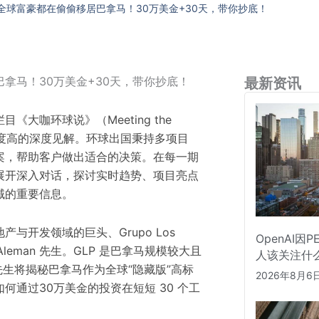
全球富豪都在偷偷移居巴拿马！30万美金+30天，带你抄底！
拿马！30万美金+30天，带你抄底！
最新资讯
目《大咖环球说》（Meeting the
业度高的深度见解。环球出国秉持多项目
案，帮助客户做出适合的决策。在每一期
展开深入对话，探讨实时趋势、项目亮点
域的重要信息。
与开发领域的巨头、Grupo Los
OpenAI因
o Aleman 先生。GLP 是巴拿马
规模较大
且
人该关注什
 先生将揭秘巴拿马作为全球“隐藏版”
高标
2026年8月6
何通过30万美金的投资在短短 30 个工