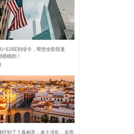
I-526E到绿卡，帮您全阶段复
都稳稳的！
日
搜吓到了？真相是：本土没乱，反而