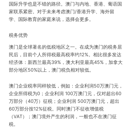
国际升学
也是不错的路径。澳门与内地、香港、葡语国
家联系紧密。对于未来考虑澳门/香港升学、海外留
学、国际教育的家庭来说，选择会更多。
税务优势
澳门是全球著名的低税地区之一。在成为澳门的
税务居
民
后，目前
个人所得税
最高税率约12%。相比很多发达
经济体：新西兰最高39%，澳大利亚最高45%，加拿大
部分地区50%以上，澳门税负相对较低。
澳门
企业税率
同样较低，例如：企业利润50万澳门元，
企业所得税为0；企业利润 100万澳门元，仅对超出60
万部分（40万）征税；企业利润 500万澳门元，超出
60万部分按12%征税。同时澳门不征收增值税
（VAT）；澳门境外产生的利润，一般也不在澳门征
税。