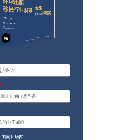
a
：
的国家和地区