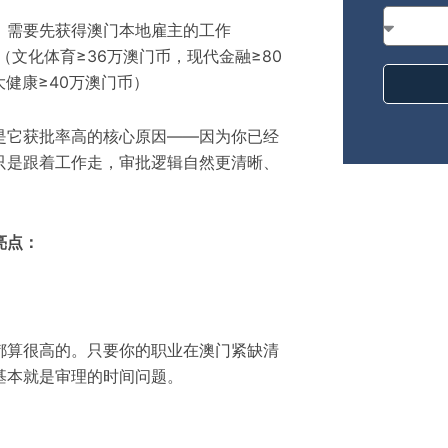
，需要先获得澳门本地雇主的工作
（
文化体育≥36万澳门币，现代金融≥80
大健康≥40万澳门币
）
是它获批率高的核心原因——因为你已经
只是跟着工作走，审批逻辑自然更清晰、
亮点：
都算很高的。只要你的职业在澳门紧缺清
基本就是
审理
的
时间问题
。