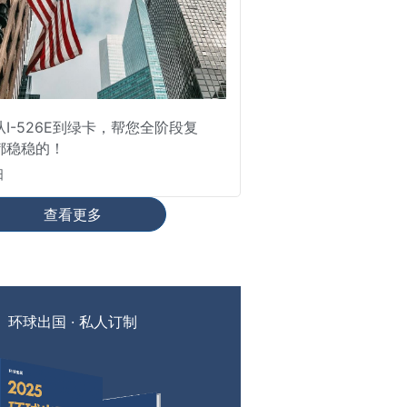
I-526E到绿卡，帮您全阶段复
都稳稳的！
日
查看更多
环球出国 · 私人订制