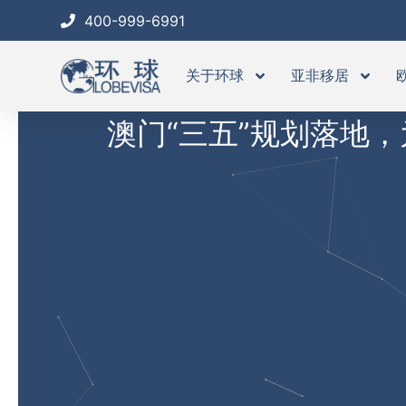
跳
400-999-6991
至
内
关于环球
亚非移居
容
澳门“三五”规划落地