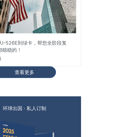
I-526E到绿卡，帮您全阶段复
都稳稳的！
日
查看更多
环球出国 · 私人订制