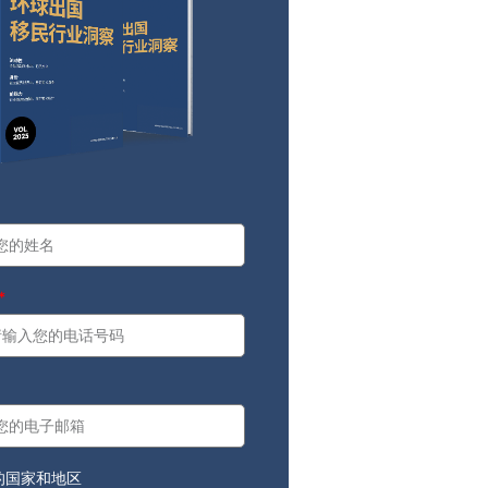
a
：
的国家和地区