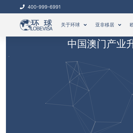
跳
400-999-6991
至
内
关于环球
亚非移居
容
中国澳门产业