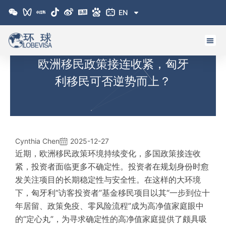
跳
EN
至
内
容
欧洲移民政策接连收紧，匈牙
利移民可否逆势而上？
Cynthia Chen
2025-12-27
近期，欧洲移民政策环境持续变化，多国政策接连收
紧，投资者面临更多不确定性。投资者在规划身份时愈
发关注项目的长期稳定性与安全性。在这样的大环境
下，匈牙利“访客投资者”基金移民项目以其“一步到位十
年居留、政策免疫、零风险流程”成为高净值家庭眼中
的“定心丸”，为寻求确定性的高净值家庭提供了颇具吸