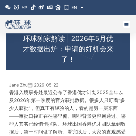
跳
EN
至
内
容
环球独家解读 | 2026年5月优
才数据出炉：申请的好机会来
了！
Jane Zhu
2026-05-22
香港入境事务处最近公布了
香港优才计划
2025全年以
及2026年第一季度
的官方获批数据。很多人只盯着“多
少人获批”，但真正有经验的人，看的是另一层东西
——审批口径正在往哪里偏、哪些背景更容易通过、哪
些人其实已经悄悄掉队。环球出国香港优才团队拿到数
据后，第一时间做了解析。看完以后，
大家
的
直观感受