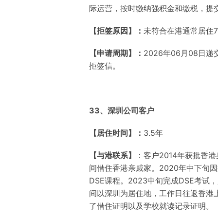
际运营，按时缴纳强积金和缴税，提
【拒签原因】：
未符合在港通常居住
【申请周期】：
2026年06月08日
拒签信。
33、深圳公司客户
【居住时间】：
3.5年
【与港联系】
：
客户2014年获批香港
间借住香港亲戚家。2020年中下旬因
DSE课程。2023中旬完成DSE考
间以深圳为居住地，工作日往返香港上
了
借住
证明
以及
学校就读
记录
证明
。