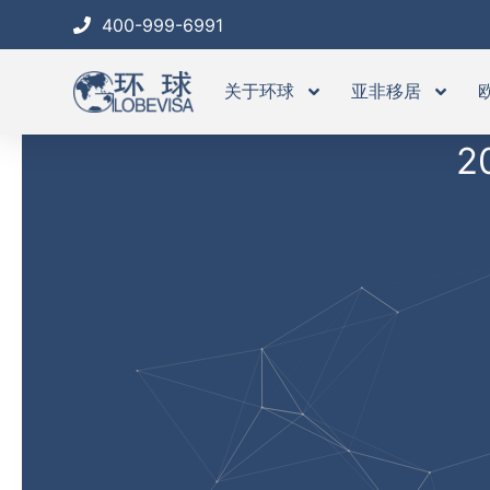
跳
400-999-6991
至
内
关于环球
亚非移居
容
2