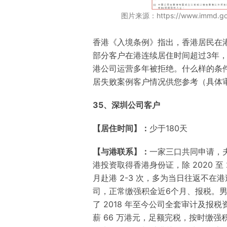
图片来源：https://www.immd.gov.hk
香港《入境条例》指出，香港居民在
部分客户在港连续居住时间超过3年
港公司运营多年被拒绝。什么样的条
居失败案例客户情况供您参考（具体
35、
深圳公司客户
【居住时间】：
少于180天
【与港联系】：
一家三口共同申请，
港投资
取得香港身份证，除 2020 至
月赴港 2-3 次，多为当日往返
不在港
司，正常缴强积金
近6个月
、报税
。
了 2018 年至今公司全套审计及报税
薪 66 万港元，足额完税，按时缴强