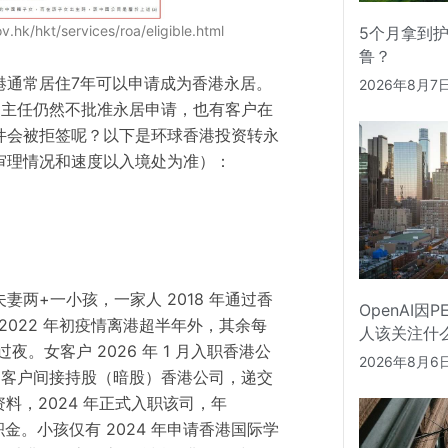
/hkt/services/roa/eligible.html
5个月拿到
鲁？
港通常居住7年可以申请成为香港永居。
2026年8月7
，主任仍然不批准永居申请，也有客户在
件会被拒签呢？以下是环球香港投资转永
审理情况和速度以入境处为准）：
夫妻两+一小孩，一家人
2018 年
通过香
OpenAI因
 2022 年初疫情离港超半年外，其余每
人该关注什
过夜
。
女
客户 2026 年 1 月入职香港公
2026年8月6
男客户
间接持股
（暗股）
香港公司，递交
资料
，
2024 年
正式
入职该司，年
积金。
小孩
仅
有
2024 年申请香港国际学