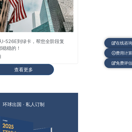
I-526E到绿卡，帮您全阶段复
在线咨
都稳稳的！
费用计
日
免费评
查看更多
环球出国 · 私人订制