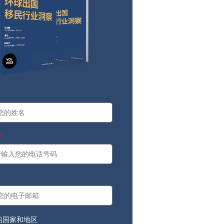
a
：
的国家和地区