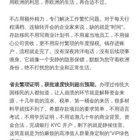
用欧洲的利息，养欧洲的生活，再合适不过。
不占用额外精力，专门解决工作繁忙问题。
对于每天行
程满档、连轴转开会的企业家来说，缺的就是“时间”。
存款移民不用写商业计划书，不用雇当地员工，不用操
心公司营收，更不用应付繁琐的年度报税。钱存进账
户，流程就走完了。没有深夜跨洋电话，没有后续琐事
缠身。
它就像一个安静的隐形保镖，默默为您守着欧洲
身份，绝不打扰您的主业和正常生活。
省去繁琐证明，获批速度快到超出预期。
办理过传统大
国移民的人都知道，让人崩溃的环节就是解释资金来
源
，十几年前的流水、税单、第一桶金的来历，很多材
料早就找不到了。
希腊存款项目的要求简单
，
不用语言
考试，不用学历证明，不用追溯几十年的商业背景。资
金合法，完成银行
KYC
开户
，剩下的就是静候佳音。
这简直就是为怕麻烦的高净值人群量身定制的“VIP绿色