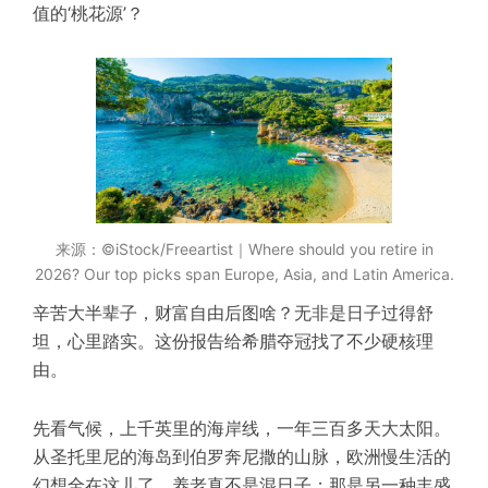
值的‘桃花源’？
来源：©iStock/Freeartist｜Where should you retire in
2026? Our top picks span Europe, Asia, and Latin America.
辛苦大半辈子，财富自由后图啥？无非是日子过得舒
坦，心里踏实。这份报告给希腊夺冠找了不少硬核理
由。
先看气候
，
上千英里的海岸线，一年三百多天大太阳。
从圣托里尼的海岛到伯罗奔尼撒的山脉，欧洲慢生活的
幻想全在这儿了。养老真不是混日子；那是另一种丰盛