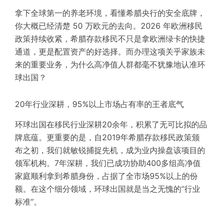
拿下全球第一的养老环境，看懂希腊央行的安全底牌，
你大概已经清楚 50 万欧元的去向。2026 年欧洲移民
政策持续收紧，希腊存款移民不只是拿欧洲绿卡的快捷
通道，更是配置资产的好选择。而办理
这项关乎家族未
来的重要业务，为什么高净值人群都毫不犹豫地认准
环
球出国
？
20年行业深耕，95%以上
市场占有率
的王者底气
环球出国在移民行业深耕20余年，积累了无可比拟的品
牌底蕴。更重要的是，自2019年希腊存款移民政策颁
布之初，我们就敏锐捕捉先机，成为业内操盘该项目的
领军机构。7年深耕，我们已成功协助400多组高净值
家庭顺利拿到希腊身份，占据了全市场95%以上的份
额。在这个细分领域，环球出国就是当之无愧的“行业
标准”。