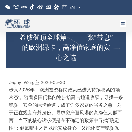
跳
EN
至
内
容
希腊登顶全球第一，一张“带息”
的欧洲绿卡，高净值家庭的安
心之选
Zephyr Wang
2026-05-30
步入2026年，欧洲投资移民政策已进入持续收紧的‘新
常态’。随着多国门槛的逐步抬高与通道收窄，寻找一条
稳妥、安全的绿卡通道，成了许多家庭的当务之急。对
于正在规划海外身份、寻求资产避风港的高净值人群而
言，当下的核心诉求便是在不确定的政策中寻找
“
确定
性
”
：到底哪里才是既能安放身心，又能让资产稳妥保