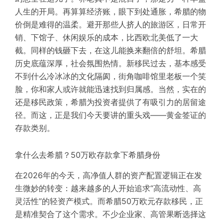
人生的开局。
再算算经济账
，
眼下到处通胀，希腊的物
价倒是难得的温柔。避开那些人挤人的旅游区，日常开
销、下馆子、休闲娱乐的成本，比西欧北美低了一大
截。同样的钱砸下去，在这儿能换来翻倍的舒坦。希腊
历史底蕴深厚，社会氛围热情。新移民过去，基本感受
不到什么冷冰冰的文化隔阂，街角咖啡馆里老板一个笑
脸，你和家人或许就能迅速找到归属感。当然，实在的
还是
移民
政策
，
希腊
为
投资者
提供了有吸引力的居留途
径。而这，正是我们今天要讲的重头戏——
黄金签证的
存款类别。
拿什么去希腊？
50万欧存款拿下希腊身份
在2026年的今天，高净值人群的资产配置逻辑正在发
生微妙的转变：越来越多的人开始追求“高流动性、高
灵活性”的轻资产模式。而希腊50万欧元存款移民，正
是精准契合了
这个
需求
。
不少企业家、高管果断选择这