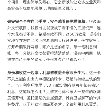
个项目，理由简单又戳心。
它之所以能让众多企业家和
高管毫不犹豫地买单，
理由
简单
又
戳心
：
钱完完全全在自己手里，安全感看得见摸得着。
很多海
外投资项目，钱投出去就变成了看不懂的底层资产，连
个水花都听不到。希腊存款不同，这50万欧元，是实打
实地存在您自己名下的希腊四大行账户里。
坐在家里，
打开希腊银行网银，账户是
您
的名字。每一笔利息到
账、每一分钱
的
变动都看得清清楚楚。没有中间商，钱
握在自己手里的踏实，任何复杂产品都给不了。
身份和收益一起拿，利息够覆盖全家欧洲生活。
这张卡
不只是能自由出入申根区的绿卡，还是能持续生钱的资
产。当下利率环境里，50 万欧定期存款每年都有稳定
利息。这笔钱怎么用
？
足够支付你和家人一整年的欧洲
度假开销。圣托里尼的悬崖酒店、雅典卫城脚下的米其
林餐厅、孩子的欧洲顶级夏令营，全都能用利息覆盖。