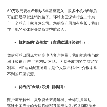
50万欧元要在
希腊
放5年
甚至
更久
，很多小机构5年后
可能已经
早就
注销跑路
了
。环球出国深耕行业二十余
年，全球几十家直营
公司
。您的资产周期有多长，我们
在当地的实体服务网就能护航多久。
机构级的“议价权”（直通欧洲顶级银行）：
凭借环球出国庞大的高净值客户体量，我们能直接与欧
洲顶级银行进行“机构级”对话。为您争取到的专属定存
利率、VIP理财配置通道，是个人散户和小中介根本拿
不到的底层资源。
优秀的“金融+税务”智囊团：
账户冻结解封、复杂资金来源解释、全球税务筹划……
环球出国庞大的专属后续部及国际法务/税务团队为您