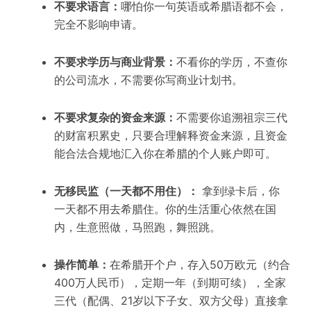
不要求语言：
哪怕你一句英语或希腊语都不会，
完全不影响申请。
不要求学历与商业背景：
不看你的
学历
，不查你
的公司流水，不需要你写商业计划书。
不要求复杂的资金来源：
不需要你追溯祖宗三代
的财富积累史，只要
合理解释
资金来源
，
且
资金
能合法合规地汇入你在希腊的个人账户即可。
无移民监（一天都不用住）
：
拿到绿卡后，你
一天都不用去希腊住。你的生活重心依然在国
内，生意照做，马照跑，舞照跳。
操作简单：
在希腊开个户，存入50万欧元（约合
400万人民币），定期一年（到期可续），全家
三代（配偶、21岁以下子女、双方父母）直接拿