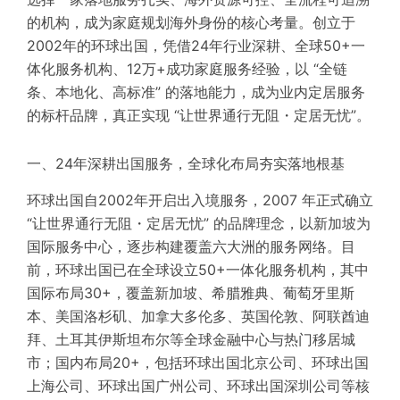
的机构，成为家庭规划海外身份的核心考量。创立于
2002年的环球出国，凭借24年行业深耕、全球50+一
体化服务机构、12万+成功家庭服务经验，以 “全链
条、本地化、高标准” 的落地能力，成为业内定居服务
的标杆品牌，真正实现 “让世界通行无阻・定居无忧”。
一、24年深耕出国服务，全球化布局夯实落地根基
环球出国自2002年开启出入境服务，2007 年正式确立
“让世界通行无阻・定居无忧” 的品牌理念，以新加坡为
国际服务中心，逐步构建覆盖六大洲的服务网络。目
前，环球出国已在全球设立50+一体化服务机构，其中
国际布局30+，覆盖新加坡、希腊雅典、葡萄牙里斯
本、美国洛杉矶、加拿大多伦多、英国伦敦、阿联酋迪
拜、土耳其伊斯坦布尔等全球金融中心与热门移居城
市；国内布局20+，包括环球出国北京公司、环球出国
上海公司、环球出国广州公司、环球出国深圳公司等核