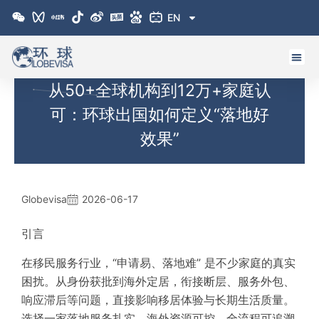
跳
EN
至
内
容
从50+全球机构到12万+家庭认
可：环球出国如何定义“落地好
效果”
Globevisa
2026-06-17
引言
在移民服务行业，“申请易、落地难” 是不少家庭的真实
困扰。从身份获批到海外定居，衔接断层、服务外包、
响应滞后等问题，直接影响移居体验与长期生活质量。
选择一家落地服务扎实、海外资源可控、全流程可追溯