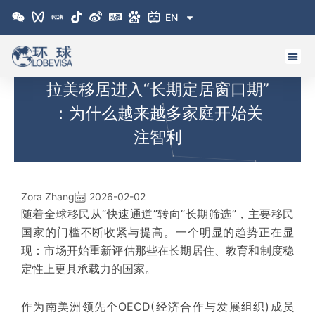
跳
EN
至
内
容
拉美移居进入“长期定居窗口期”
：为什么越来越多家庭开始关
注智利
Zora Zhang
2026-02-02
随着全球移民从“快速通道”转向“长期筛选”，主要移民
国家的门槛不断收紧与提高。一个明显的趋势正在显
现：市场开始重新评估那些在长期居住、教育和制度稳
定性上更具承载力的国家。
作为南美洲
领先
个
OECD
(经济合作与发展组织)成员