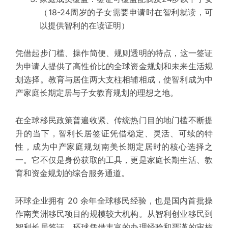
（18-24周岁的子女需要申请时在智利就读，可
以提供智利的在读证明）
凭借
起步
门槛、操作简便、规则透明的特点，这一签证
为申请人提供了高性价比的全球
资金规划
和未来生活规
划选择。教育与居住两大支柱相辅相成，使智利成为中
产家庭长期定居与子女教育规划的理想之地。
在全球移民政策普遍收紧、传统热门目的地门槛不断提
升的当下，智利长居签证凭借稳定、灵活、可续的特
性，成为中产家庭规划南美长期定居时的核心选择之
一。它不仅是身份获取的工具，更是家庭长期生活、教
育和
资金规划
的
综合服务
通道。
环球
企业
拥有 20 余年全球移民经验，也是国内首批操
作南美洲移民项目的
规模较大
机构。从智利创业移民到
智利长居签证，环球凭借丰富的办理经验和严谨的审核