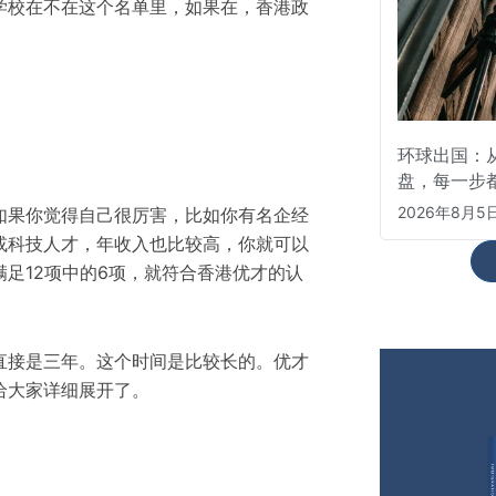
学校在不在这个名单里
，
如果在
，
香港政
环球出国：从
盘，每一步
2026年8月5
如果你觉得自己很厉害
，
比如你
有名企经
或
科技人才
，年收入也比较高，
你就可以
满足12项中的6项，就符
合香港优才的
认
直接
是
三年。这个时间是比较长的。优才
给大家详细展开了。