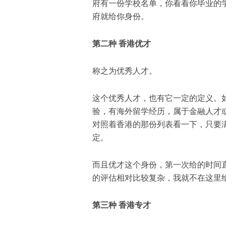
府有一份学校名单
，
你看看你毕业的
府就给你身份。
第二种
香港
优才
称之为优秀人才。
这个优秀人才
，
也有它一定的定义。
验，有海外留学经历，属于
金融人才
对照着香港的那份列表看一下
，只要
定。
而且优才这个身份
，
第一次给的时间
的评估相对
比较复杂
，
我就
不
在这里
第三种 香港专才