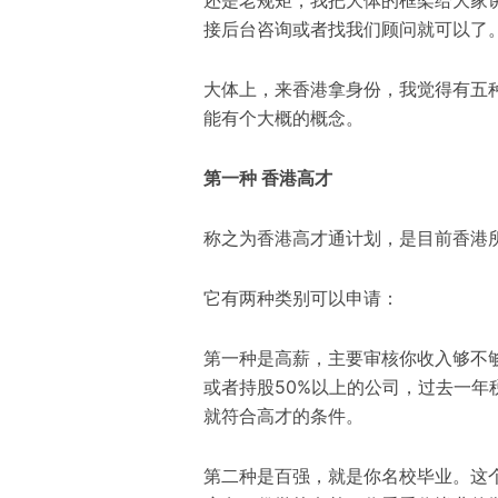
接
后台咨询或者找我们顾问就可以了
大体上
，
来香港拿身份
，
我觉得有五
能有个大概的概念。
第一种 香港高才
称之为
香港高
才通计划
，是目前香港
它有
两
种
类别可以申请
：
第一种
是高薪，主要审核
你
收入够不
或者持股50%以上的公司，过去一年
就符合高才的条件。
第二种
是百强，就
是你名校毕业
。
这