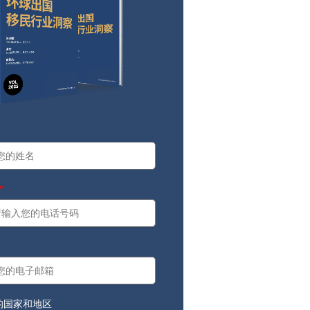
a
：
的国家和地区