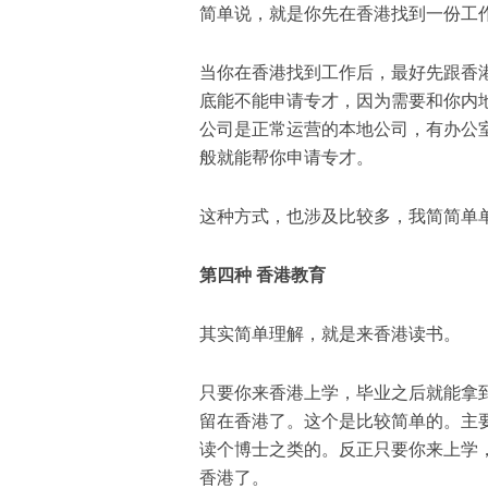
简单说
，
就是你先在香港找到
一份
工
当你在香港找到工作后
，
最好先跟香
底能不能申请专才
，因为需要和你内
公司
是正常运营的本地公司，有办公
般就能帮你申请专才。
这种
方式，也涉及比较多，
我简简单
第四种 香港教育
其实
简单理解，
就是来香港
读书
。
只要你来香港上学
，
毕业之后就能拿
留在香港了。这个是比较简单的。
主
读个
博士
之类的。反正只要你来上学
香港了。