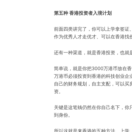
第五种 香港
投资者入境计划
前面四类讲完了
，
你可以上学拿签证
作为优秀人才走优才、可以在香港找
还有一种渠道
，
就是香港投资
，也就
简单说
，
就是你把3000万港币放在
万港币必须投资到香港的科技创业企
自己的财务规划
，
自主支配
，
可以买
资。
关键是这笔钱仍然在你自己名下
，
你
到身份。
所以这就是来香港的五种方法
，
上学