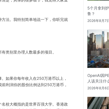
。
5个月拿到
鲁？
种方法。我特别简单地说一下
，
你听完就
2026年8月7
所有类别里办理人数最多的项目
。
OpenAI因
够
。
如果你每年收入在
25
0万港币以上
，
人该关注什
税前利润你的股份比例达到250万港币，
2026年8月6
个名校大概指的是
世界百强大学
。香港政