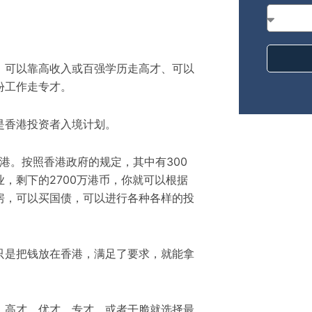
、可以靠高收入或百强学历走高才、可以
份工作走专才。
是香港投资者入境计划
。
香港。按照香港政府的规定
，
其中有300
业
，
剩下的2700万港币
，
你就可以根据
房
，
可以买国债
，
可以进行各种各样的投
只是把钱放在香港
，
满足了要求
，
就能拿
、高才、优才、专才
，
或者干脆就
选择
最