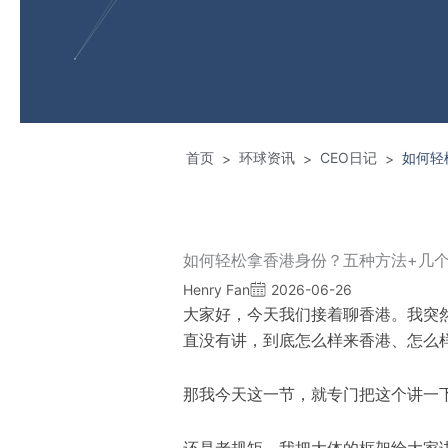
首页
环球资讯
CEO日记
如何轻
>
>
>
如何轻松拿香港身份？五种方法+几
Henry Fan
2026-06-26
大家好
，
今天我们接着聊香港。我突
直没有讲
，
到底怎么样来香港、怎么
那我今天这一节
，
就专门把这个讲一
还是老规矩
，
我把大体的框架给大家