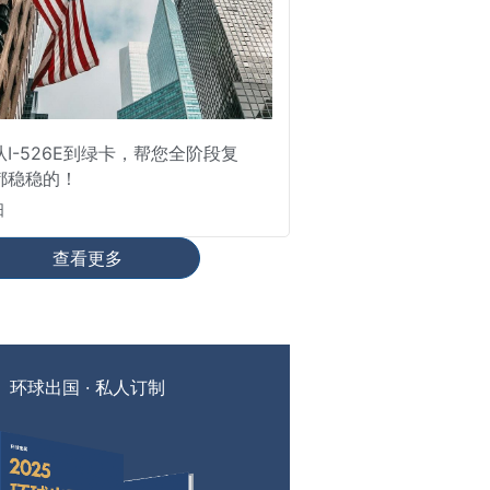
I-526E到绿卡，帮您全阶段复
都稳稳的！
日
查看更多
环球出国 · 私人订制