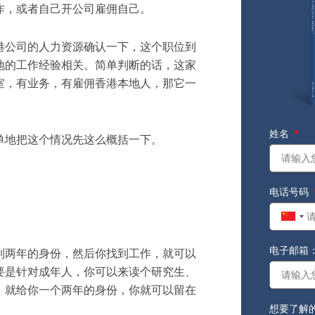
作
，或者自己开公司雇佣自己
。
港公司的人力资源确认一下
，
这个职位到
地的工作经验相关
。简单判断的话
，
这家
室，有业务，有
雇佣香港本地人
，
那它一
姓名
单地把这个情况
先这么
概括一下。
电话号码
Chin
+86
电子邮箱
到两年的身份
，
然后你找到工作
，
就可以
要是针对
成年人
，
你可以来读个研究生、
，
就给你一个两年的身份
，
你就
可以
留在
想要了解