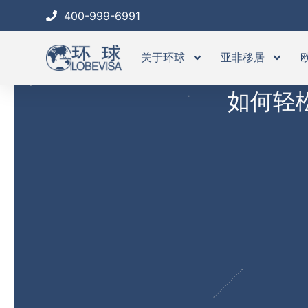
跳
400-999-6991
至
内
关于环球
亚非移居
容
如何轻