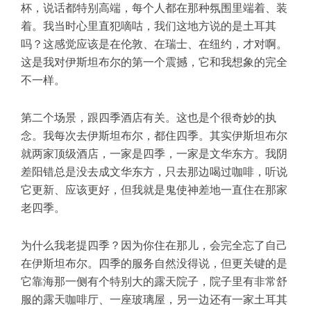
杯，说话都特别高端，每个人都在那种氛围里端着、装
着。我当时心里直犯嘀咕，我们这地方说的是土耳其
吗？这感觉应该是在伦敦、在瑞士、在纽约，才对啊。
这是我对伊斯坦布尔的第一个震撼，它和我想象的完全
不一样。
第二个场景，跟四季酒店有关。这也是个很奇妙的执
念。我每次去伊斯坦布尔，都住四季。其实伊斯坦布尔
就两家顶级酒店，一家是四季，一家是
文华东方
。我阴
差阳错总是没去成文华东方，只去那边喝过咖啡，听说
它更新、应该更好，但我就是鬼使神差地一直住在那家
老四季。
为什么我老提四季？因为你住在那儿，会完全忘了自己
在伊斯坦布尔。四季的服务自然没得说，但更关键的是
它靠海那一侧有个特别大的露天院子，院子里有非常舒
服的露天咖啡厅、一座玻璃屋，另一边还有一家土耳其