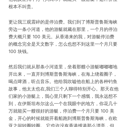
根本不叫贵。
更让我三观震碎的是停泊费。我们到了博斯普鲁斯海峡
旁边一条小河道，他的游艇就藏在那里，一个月的停泊
费大概只要 100 美元。从香港来的我，对游艇停泊费
的概念完全是天文数字，怎么也想不到这里一个月只要
100 块钱。
然后我们就从那条小河道里，坐着那艘小游艇嘟嘟嘟地
开出来，一直开到博斯普鲁斯海峡，在海上绕着圈子，
喝点啤酒，听点音乐。他给我吹嘘他在船上的各种钓鱼
故事，他太太也在,我们三个人聊得特别开心。那天在他
们家的小游艇上，我心里只剩下一个感慨，我永远想不
到，在伊斯坦布尔这么一个在我眼中的地方，你花几十
万就能买一艘
很好
的
游艇，停泊费一个月只要 100 美
金，开心的时候就能开着船跑到博斯普鲁斯海峡，在欧
亚之间转圈转圈。 它也许没有香港维港那么漂亮，但