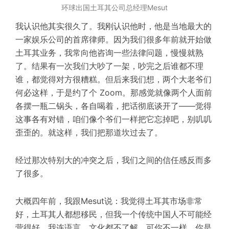
环球出国土耳其公司总经理Mesut
我认识
他
其实很久了。我刚认识
他
时，
他
是当地最大的
一家娱乐公司的首席律师。因为我们很多年前就开始做
土耳其业务，我常向
他
咨询一些法律问题，慢慢就熟
了。结果有一次我们大吵了一架，吵完之后谁都不理
谁，都觉得对方很糟糕。但后来我们想，两个大老爷们
何必这样，于是约了个 Zoom。那感觉就像两个人面前
各摆一瓶二锅头，各自喝着，把话彻底谈开了——觉得
这事各有对错，咱们像个爷们一样把它忘掉吧，别叽叽
歪歪的。就这样，我们把那道坎过去了。
经过那次特别大的冲突之后，我们之间的信任感反而多
了很多。
大概四年前，我跟
Mesut
说：我觉得土耳其市场非常
好，土耳其人都想移民，但我一个传统中国人不可能经
营得好，我连语言、文化都不了解。可你不一样，你是