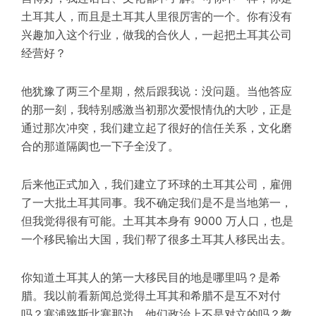
土耳其人，而且是土耳其人里很厉害的一个。你有没有
兴趣加入这个行业，做我的合伙人，一起把土耳其公司
经营好？
他
犹豫了两三个星期，然后跟我说：没问题。当
他
答应
的那一刻，我特别感激当初那次爱恨情仇的大吵，正是
通过那次冲突，我们建立起了很好的信任关系，文化磨
合的那道隔阂也一下子全没了。
后来
他
正式加入，我们建立了环球的土耳其公司，雇佣
了一大批土耳其同事。我不确定我们是不是当地第一，
但我觉得很有可能。土耳其本身有 9000 万人口，也是
一个移民输出大国，我们帮了很多土耳其人移民出去。
你知道土耳其人的第一大移民目的地是哪里吗？是希
腊。我以前看新闻总觉得土耳其和希腊不是互不对付
吗？塞浦路斯北塞那边，他们政治上不是对立的吗？教