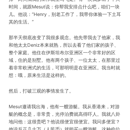
时间，就跟
Mesut
说：你帮我安排点什么吧，咱们一块
儿。他说：”Henry，别老工作了，我带你体验一下土耳
其的生活。”
那半天彻底改变了我很多观念。他先带我去了他家，我
和他太太
D
eniz
本来就熟，所以去看了他们家的孩子、
整个家庭。他住在伊斯坦布尔亚洲区一个非常好的区
域，住的是别墅。他有两个孩子、一位太太，在那里过
着非常欧洲式的生活，可那明明是在亚洲区。我当时就
想：哦，原来生活是这样的。
然后，打破三观的事情发生了。
Mesut
邀请我出海，他有一艘游艇。我从香港来，对游
艇的概念是，非常贵，光停泊费就高得吓人。我就八卦
地问他：这很贵吧？他说很便宜很便宜。我问多便宜？
他说反正几十万
（
人民币
）
就能买一艘游艇，这种价位