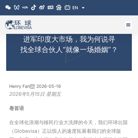
跳
EN
至
内
容
进军印度大市场，我为何说寻
找全球合伙人“就像一场婚姻”？
Henry Fan
2026-05-16
2026年5月15日 星期五
卷首语
在全球化浪潮与移民行业大洗牌的今天，
我们
环球出国
（Globevisa）正以惊人的速度拓展着我们的全球版