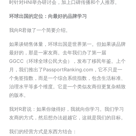
时针对HNI举办研讨会，加上口碑传播和个人推荐。
环球出国的定位：向最好的品牌学习
我向
R君
做了一个简要介绍。
如果谈销售体量，
环球出国是世界第一
。但如果谈品牌
最好的，那是
一家
友商
。
去年我们办了第一届
GGCC
（环球全球公民大会），发布了移民年鉴。上个
月，我们推出了PassportRanking.com，它不只是一
个免签指数，而是一个综合系统指数，包含生活标准、
治理水平等多个维度。
它是一个类似
友商
但更复杂精致
的版本
。
我对
R君
说：如果你做得好，我就向你学习。我们学习
友商
的方式，然后想办法超越它，这就是我们的目标。
我们的经营方式是
东西方结合
：