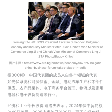
From right to left: BCCI President Tsvetan Simeonov, Bulgarian
Economy and Industry Minister Peter Dilov, China’s Vice Minister of
Commerce Ling Ji and China’s Vice Minister of Commerce Ling Ji
(BTA Photo/Blagoy Kirilov)
图片来源：https://www.bta.bg/en/news/economy/967525-bulgaria-
china-business-forum-takes-place-in-sofia
据BCCI称，中国代表团的成员来自多个领域的代表，
如光伏系统和能源储蓄、金融、电动汽车生产和零部件
供应、农产品采购、电子商务平台管理、物流以及家用
电器和电子设备制造等行业。
经济和工业部长彼得·迪洛夫表示，2024年保中贸易额
达40亿美元，2025上半年已破20亿。两国在绿色科