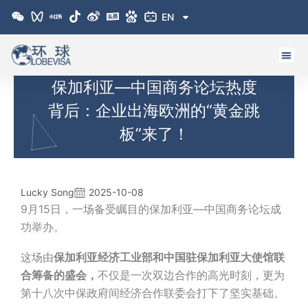
跳
EN
至
内
容
保加利亚—中国商务论坛热度
背后：企业出海欧洲的“黄金跳
板”来了！
Lucky Song
2025-10-08
9月15日，一场备受瞩目的保加利亚—中国商务论坛成
功举办。
这场由
保加利亚经济工业部和中国驻保加利亚大使馆联
合筹备的盛会，
不仅是一次双边合作的高光时刻，更为
第十八次中保政府间经济合作联委会打下了坚实基础。