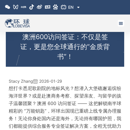
跳
EN
至
内
容
澳洲600访问签证：不仅是签
证，更是您全球通行的“金质背
书”！
Stacy Zhang
2026-01-29
想打卡悉尼歌剧院的地标风光？想潜入大堡礁邂逅缤纷
海洋世界？或是赴澳商务考察、探望亲友、与留学的孩
子温馨团聚？澳洲 600 访问签证 —— 这把解锁南半球
精彩的 “万能钥匙”，环球出国现已重磅上线专属办理服
务！无论你身处国内还是海外，无论持有哪国护照，我
们都能提供
综合服务
专业签证解决方案，全程无忧助力