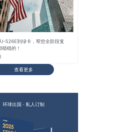
I-526E到绿卡，帮您全阶段复
都稳稳的！
日
查看更多
环球出国 · 私人订制