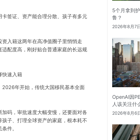
5个月拿到
用卡签证、资产能合理分散、孩子有多元
鲁？
。
2026年8月7
投资入籍
这两年在高净值圈子里悄悄走
庭适配度高，刚好贴合普通家庭的长远规
择快速入籍
2026年开始，传统大国移民基本全面
OpenAI因
人该关注什
断加码，审批速度大幅变慢，还要面对各
2026年8月6
养孩子、打理全球资产的家庭，根本耗不
民条件。