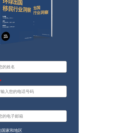
a
：
的国家和地区