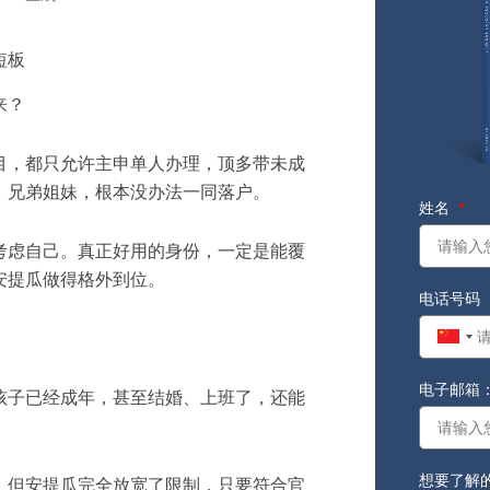
短板
来？
目，都只允许主申单人办理，顶多带未成
、兄弟姐妹，根本没办法一同落户。
姓名
考虑自己。真正好用的身份，一定是能覆
安提瓜做得格外到位。
电话号码
Chin
+86
电子邮箱
孩子已经成年，甚至结婚、上班了，还能
想要了解
。但安提瓜完全放宽了限制，只要符合官