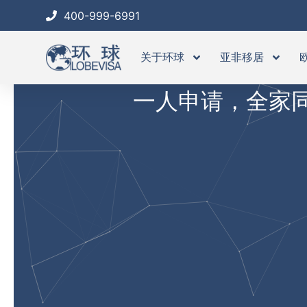
跳
400-999-6991
至
内
关于环球
亚非移居
容
一人申请，全家