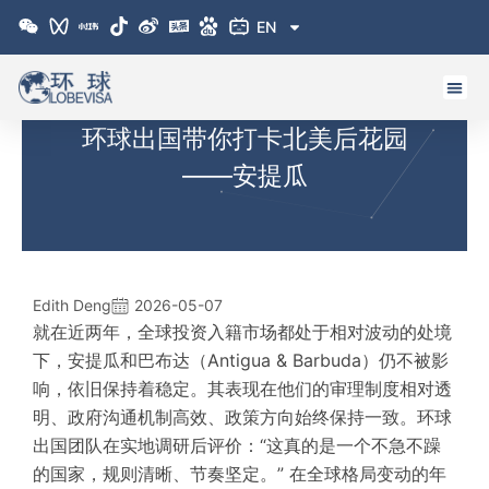
跳
EN
至
内
容
环球出国带你打卡北美后花园
——安提瓜
Edith Deng
2026-05-07
就在近两年，全球投资入籍市场都处于相对波动的处境
下，安提瓜和巴布
达
（Antigua & Barbuda）仍不被影
响，依旧保持着稳定。其表现在他们的审理制度相对透
明、政府沟通机制高效、政策方向始终保持一致。环球
出国团队在实地调研后评价：
“这真的是一个不急不躁
的国家，规则清晰、节奏坚定。” 在全球格局变动的年