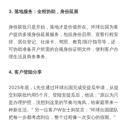
3. 落地服务：全程协助，身份延展
身份获批只是开始，落地才是价值所在。环球出国为客
户提供多项身份延展服务，
包
括身份启用、宣誓行程安
排、居住登记、社保卡、驾照、教育/医疗指导等
，
还
可协助准备开户所需的合规身份证明文件，便利客户办
理生活及商务事务。
4. 客户登陆分享
2025年底，L先生通过环球出国完成安提瓜申请，从提
交到获批约用5个月。登陆安提瓜后，他说：“原以为只
是办理护照，没想到这里的节奏与海风，给家庭带来一
种新生活。” 另一位客户W女士则笑言：“环球出国团队
把每一步都考虑到位，整个过程像一次安心的假期。”