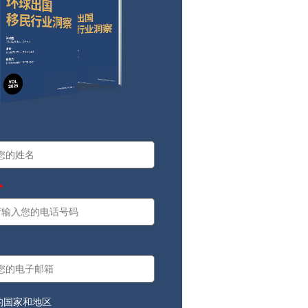
a
：
的国家和地区