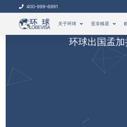
跳
400-999-6991
至
内
关于环球
亚非移居
容
环球出国孟加