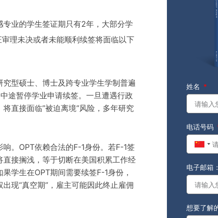
感专业的学生签证期只有2年，大部分学
1签证审理未决或者未能顺利续签将面临以下
研究型硕士、博士及跨专业学生学制普遍
姓名
们中途暂停学业申请续签。一旦遭遇行政
将直接面临”被迫离境”风险，多年研究
电话号码
。OPT依赖合法的F-1身份。若F-1签
Chin
将直接搁浅，等于切断在美国积累工作经
+86
电子邮箱
果学生在OPT期间需要续签F-1身份，
出现“真空期”，雇主可能因此终止雇佣
想要了解