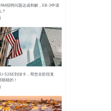
PERM招聘问题达成和解，EB-3申请
么？
日
I-526E到绿卡，帮您全阶段复
都稳稳的！
日