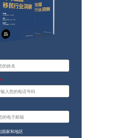
a
：
的国家和地区