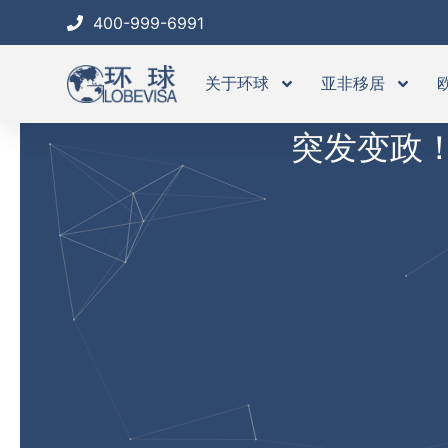
跳
400-999-6991
至
内
关于环球
亚非移居
容
突发变政！