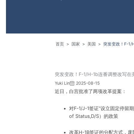
首页
国家
美国
突发变政！F-1
>
>
>
突发变政！F-1/H-1b连番调整改写
Yuki Lin
2025-08-15
近日，白宫批准了两项改革提案：
对F-1/J-1签证“设立固定停留
of Status,D/S）的政策
改革H-1B签证的分配方式，