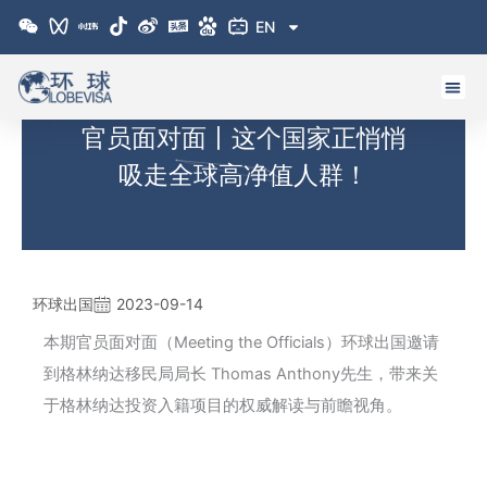
跳
EN
至
内
容
官员面对面丨这个国家正悄悄
吸走全球高净值人群！
环球出国
2023-09-14
本期官员面对面（Meeting the Officials）环球出国邀请
到格林纳达移民局局长 Thomas Anthony先生，带来关
于格林纳达投资入籍项目的权威解读与前瞻视角。