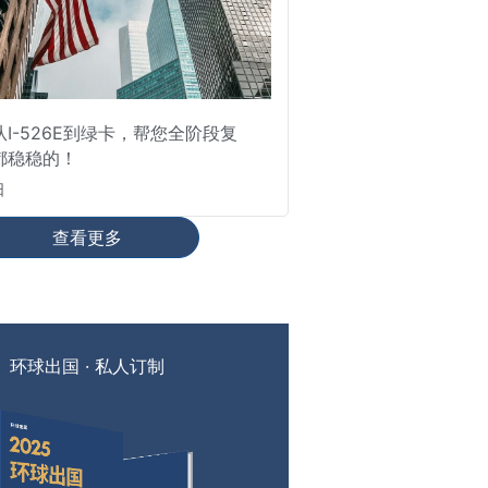
I-526E到绿卡，帮您全阶段复
都稳稳的！
日
查看更多
环球出国 · 私人订制