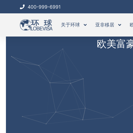
跳
400-999-6991
至
内
关于环球
亚非移居
容
欧美富