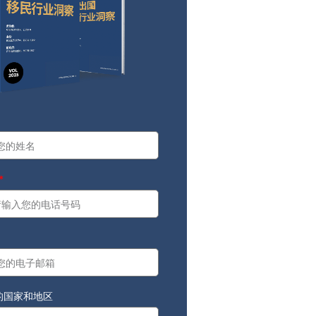
a
：
的国家和地区