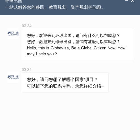
持有我们的签证，不仅是为了居住权，更是为了安心
——他们知道随时都能来泰国。” 泰国精英签证公司主
席Manatase Annawat表示。
点击观看Manatase Annawat先生专访
项目方还在2023年底对原有卡种体系进行了全面升
级，将原本十多种名称混乱、权益重叠的卡种重新划分
为金卡、白金卡、钻石卡和精英签，并阶段性推出青铜
卡，覆盖5年到20年以上的多种有效期。同时引入积分
制度，会员可根据自身生活方式灵活选择服务内容，而