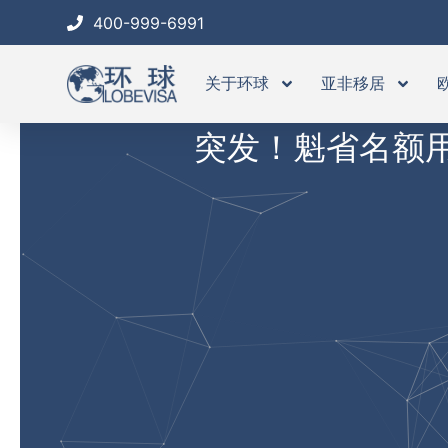
跳
400-999-6991
至
内
关于环球
亚非移居
容
突发！魁省名额