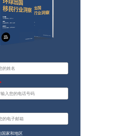
a
：
的国家和地区