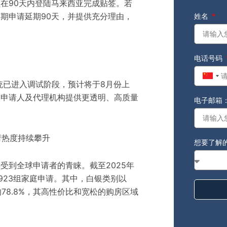
在90天内登陆马来西亚完成贴签。若
期申请延期90天，并提供充分理由，
姓名
电话号码
Chin
统已进入调试阶段，预计将于8月份上
+86
为申请人及代理机构提供更透明、高质量
电子邮箱
请热度持续攀升
想要了解
受到全球申请者的青睐。截至2025年
923组家庭申请。其中，白银类别以
的78.8%，其高性价比和宽松的购房区域