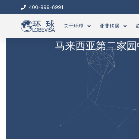
跳
400-999-6991
至
内
关于环球
亚非移居
容
马来西亚第二家园