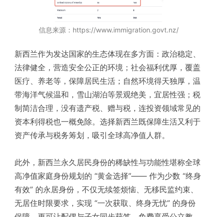
信息来源：https://www.immigration.govt.nz/
新西兰作为发达国家的生态体现在多方面：政治稳定、
法律健全，营造安全公正的环境；社会福利优厚，覆盖
医疗、养老等，保障居民生活；自然环境得天独厚，温
带海洋气候温和，雪山湖泊等景观绝美，宜居性强；税
制简洁合理，没有遗产税、赠与税，连投资领域常见的
资本利得税也一概免除。选择新西兰既保障生活又利于
资产传承与税务筹划，吸引全球高净值人群。
此外，新西兰永久居民身份的稀缺性与功能性堪称全球
高净值家庭身份规划的 “黄金选择”—— 作为少数 “终身
有效” 的永居身份，不仅无续签烦恼、无移民监约束、
无居住时限要求，实现 “一次获取、终身无忧” 的身份
保障，更可让配偶与子女同步获签，免费享受公立教