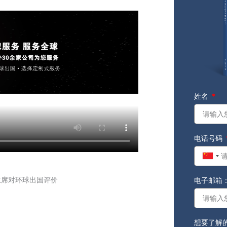
姓名
电话号码
Chin
+86
主席对环球出国评价
电子邮箱
想要了解