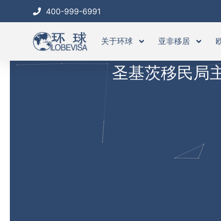
跳
400-999-6991
至
内
关于环球
亚非移居
容
圣基茨移民局