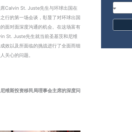
vin St. Juste先生与环球出国在
京之行的第一场会谈，彰显了对环球出国
贵的面对面深度沟通的机会。在这场富有
 St. Juste先生就当前圣基茨和尼维
的成效以及所面临的挑战进行了全面而细
请人关心的问题。
和尼维斯投资移民局理事会主席的深度问