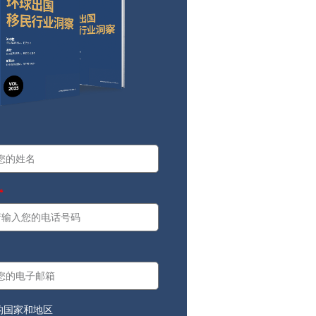
a
：
的国家和地区