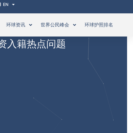
EN
环球资讯
世界公民峰会
环球护照排名
资入籍热点问题