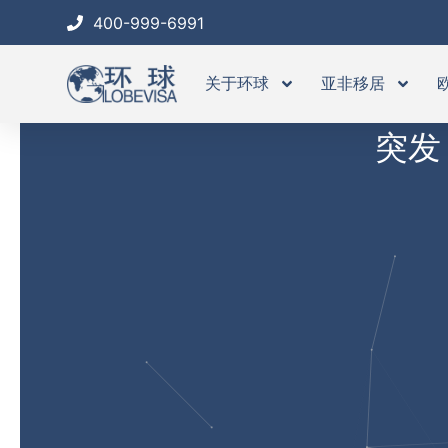
跳
400-999-6991
至
内
关于环球
亚非移居
容
突发