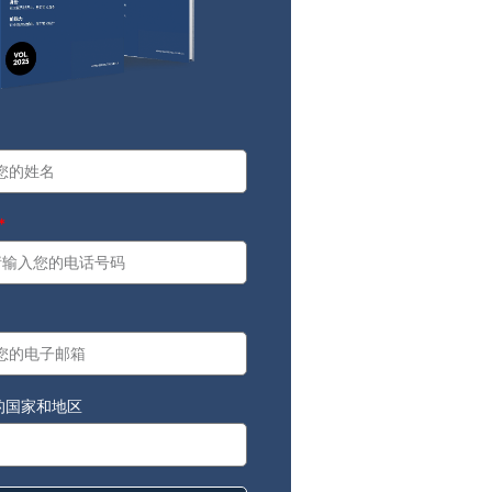
a
：
的国家和地区