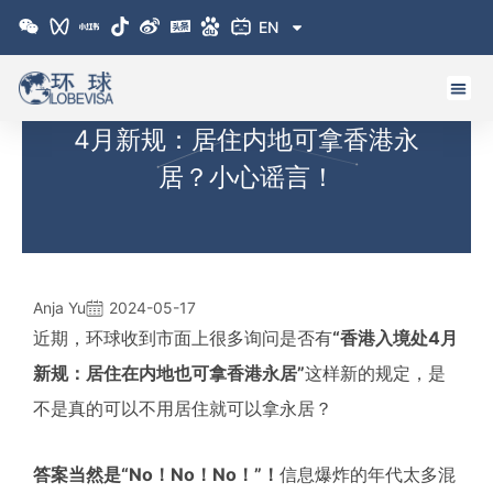
跳
EN
至
内
容
4月新规：居住内地可拿香港永
居？小心谣言！
Anja Yu
2024-05-17
近期，环球收到市面上很多询问是否有
“香港入境处4月
新规：居住在内地也可拿香港永居”
这样新的规定，是
不是真的可以不用居住就可以拿永居？
答案当然是“No！No！No！”！
信息爆炸的年代太多混